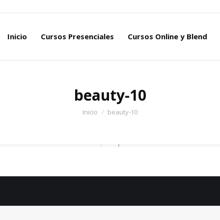
Inicio
Cursos Presenciales
Cursos Online y Blend
Inicio
Cursos Presenciales
Cursos Online y Blend
beauty-10
Estás aquí:
Inicio
beauty-10