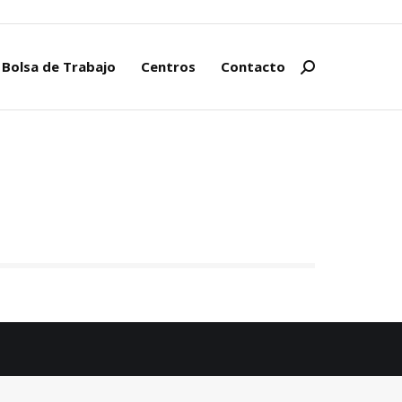
Bolsa de Trabajo
Centros
Contacto
Buscar:
Bolsa de Trabajo
Centros
Contacto
Buscar: