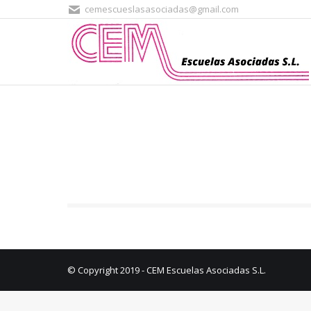
cemescueslasasociadas@gmail.com
© Copyright 2019 - CEM Escuelas Asociadas S.L.