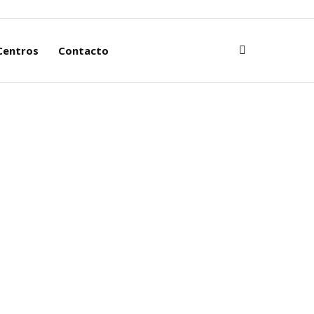
abajo
Centros
Contacto
Buscar:
Centros
Contacto
Buscar: