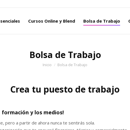
Cursos Presenciales
Cursos Online y Blend
Bolsa de Tr
senciales
Cursos Online y Blend
Bolsa de Trabajo
Bolsa de Trabajo
Estás aquí:
Inicio
Bolsa de Trabajo
Crea tu puesto de trabajo
a formación y los medios!
, pero a partir de ahora nunca te sentirás sola.