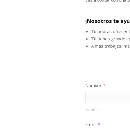
Vas a contar con una o
¡Nosotros te ay
Tú podrás ofrecer l
Tú tienes grandes p
A más trabajes, má
Nombre
*
Nombre
Email
*