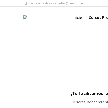
cemescueslasasociadas@gmail.com
Inicio
Inicio
Cursos Pre
¡Te facilitamos l
Tú serás independiente